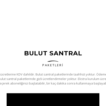
BULUT SANTRAL
PAKETLERİ
 ücretlerine KDV dahildir. Bulut santral paketlerinde taahhüt yoktur. Öde
 Bulut santral paketlerinde gizli ücretlendirmeler yoktur. Ekstra kurulum ücre
eçerek aboneliğinizi başlatabilir, bir kaç dakika sonra kullanmaya başlayabi