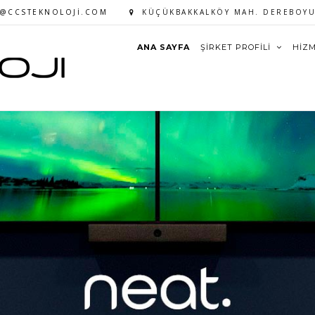
O@CCSTEKNOLOJI.COM
KÜÇÜKBAKKALKÖY MAH. DEREBOYU 
ANA SAYFA
ŞİRKET PROFİLİ
HİZ