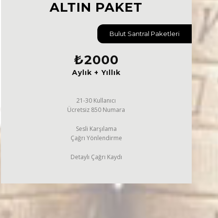
ALTIN PAKET
Bulut Santral Paketleri
₺
2000
Aylık + Yıllık
21-30 Kullanıcı
Ücretsiz 850 Numara
Sesli Karşılama
Çağrı Yönlendirme
Detaylı Çağrı Kaydı