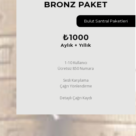
BRONZ PAKET
Bulut Santral Paketleri
₺
1000
Aylık + Yıllık
1-10 Kullanıcı
Ücretsiz 850 Numara
Sesli Karşılama
Çağrı Yönlendirme
Detaylı Çağrı Kaydı