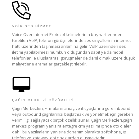
VOIP SES HIZMETI
Voice Over Internet Protocol kelimelerinin baş harflerinden
türetilen VoIP; telefon görüşmelerinde ses sinyallerinin internet
hattı üzerinden taşınması anlamına gelir. VoIP üzerinden ses
iletimi yapılabilmesi mümkün olduğundan sabit ya da mobil
telefonlar ile uluslararası görüşmeler de dahil olmak üzere düşük
maliyetlerle aramalar gerçekleştirilebilir.
ÇAĞRI MERKEZI ÇÖZÜMLERI
Çağrı Merkezleri, Firmaların amaç ve ihtiyaçlarına göre inbound
veya outbound çağrılarınızı başlatmak ve yönetmek için gereken
verimliliği sağlayacak birçok özellik sunar. Çağrı Merkezleri,çağrı
merkezi programı yanısıra entegre crm yazılımı içinde oto dialer
dahil bu yazılımların yanısıra donanım olarakta softphone, ip
telefon ve gateway gibi cihazlardan oluşmaktadır.