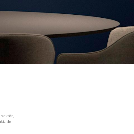
 sektör,
aktadır