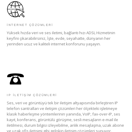
İNTERNET ÇÖZÜMLERI
Yüksek hızda veri ve ses iletimi, bağlantı hızı ADSL Hizmetinin
keyfini çıkarabilirsiniz, İşte, evde, seyahatte, dünyanın her
yerinden ucuz ve kaliteli internet konforunu yaşayın.
IP İLETİŞİM ÇÖZÜMLERİ
Ses, veri ve görüntüyü tek bir iletişim altyapısında birleştiren IP
telefon santralları ve iletişim çözümleri her ölçekteki işletmeye
klasik haberleşme yöntemlerinin yanında, VoIP, fax-over-IP, ses
kayıt, konferans, görüntülü görüşme, sesli mesajların e-mail ile
iletilmesi, durum bilgisi izleyebilme, anlık mesajlaşma, uzak abone
ve uzak ofis iletişimi gibi gelişkin iletişim çözümleri sunuyor.