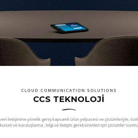
CLOUD COMMUNICATION SOLUTIONS
CCS TEKNOLOJİ
veri iletişimine yönelik geniş kapsamlı ürün yelpazesi ve çözümleriyle, özel
urum ve kuruluşlarına , bilgi ve iletişim gereksinimleri için çözümler sunm