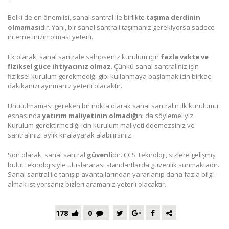
Belki de en önemlisi, sanal santral ile birlikte
taşıma derdinin
olmaması
dır. Yani, bir sanal santrali taşımanız gerekiyorsa sadece
internetinizin olması yeterli.
Ek olarak, sanal santrale sahipseniz kurulum için
fazla vakte ve
fiziksel güce ihtiyacınız olmaz
. Çünkü sanal santraliniz için
fiziksel kurulum gerekmediği gibi kullanmaya başlamak için birkaç
dakikanızı ayırmanız yeterli olacaktır.
Unutulmaması gereken bir nokta olarak sanal santralin ilk kurulumu
esnasında
yatırım maliyetinin olmadığı
nı da söylemeliyiz.
Kurulum gerektirmediği için kurulum maliyeti ödemezsiniz ve
santralinizi aylık kiralayarak alabilirsiniz.
Son olarak, sanal santral
güvenli
dir. CCS Teknoloji, sizlere gelişmiş
bulut teknolojisiyle uluslararası standartlarda güvenlik sunmaktadır.
Sanal santral ile tanışıp avantajlarından yararlanıp daha fazla bilgi
almak istiyorsanız bizleri aramanız yeterli olacaktır.
178
0