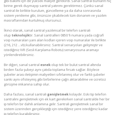
gibi bakımı için de yüksek maliyet gerekirdi. Sanal santral bunların hiç
birine gerek duymayıp santral yatırımı gerektirmez. Çünkü sanal
santral ile birlikte kurulum, güncelleme ya da daha sonrasında
sistem yenileme gibi, önünüze çıkabilecek tüm donanım ve yazılım
masraflarından kurtulmuş olursunuz.
İkinci olarak, sanal santral yazılımsal bir telefon santrali
olup
teknolojik
tir. Sanal santralleri 0850 ‘li numara yada coğrafi
voip numaraları yani alan kodları içeren voip numaralar ile birlikte
(216, 212 …vb) kullanabilirsiniz. Santral senaryoları gelişmiştir ve
istediğiniz IVR (Sesli Karşılama Robotu) senaryosuna aramayı
yönlendirebilirsiniz.
Bir diğeri, sanal santral
esnek
olup tek bir bulut santral altında
birden fazla şubeyi aynı çatıda toplama fırsatı sağlar. Böylece
şubeler arası iletişimin maliyetleri sıfırlanmış olur ve farklı şubeler
sanki aynı ofisteymiş gibi birbirlerine çağrı aktarabilme ve ücretsiz
görüşme imkanına sahip olur.
Daha fazlası, sanal santrali
genişletmek
kolaydır. Eski tip telefon
santralini genişletmek için ek kart gerekirken sanal santralde her bir
ip telefon bir dahili anlamına gelir. Santrali genişletmek sanal bir
sistem üzerinden gerçekleştiği için istediğiniz yere istediğiniz kadar
ip telefon kurabilirsiniz.