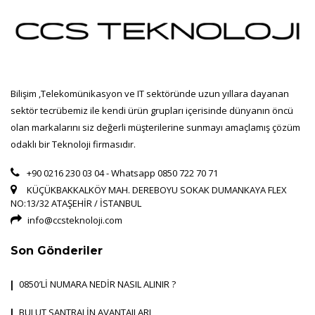
Bilişim ,Telekomünikasyon ve IT sektöründe uzun yıllara dayanan
sektör tecrübemiz ile kendi ürün grupları içerisinde dünyanın öncü
olan markalarını siz değerli müşterilerine sunmayı amaçlamış çözüm
odaklı bir Teknoloji firmasıdır.
+90 0216 230 03 04 - Whatsapp 0850 722 70 71
KÜÇÜKBAKKALKÖY MAH. DEREBOYU SOKAK DUMANKAYA FLEX
NO:13/32 ATAŞEHİR / İSTANBUL
info@ccsteknoloji.com
Son Gönderiler
0850′Lİ NUMARA NEDİR NASIL ALINIR ?
BULUT SANTRALİN AVANTAJLARI