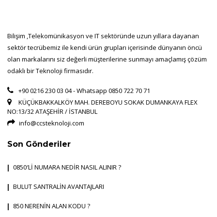
Bilişim ,Telekomünikasyon ve IT sektöründe uzun yıllara dayanan
sektör tecrübemiz ile kendi ürün grupları içerisinde dünyanın öncü
olan markalarını siz değerli müşterilerine sunmayı amaçlamış çözüm
odaklı bir Teknoloji firmasıdır.
+90 0216 230 03 04 - Whatsapp 0850 722 70 71
KÜÇÜKBAKKALKÖY MAH. DEREBOYU SOKAK DUMANKAYA FLEX
NO:13/32 ATAŞEHİR / İSTANBUL
info@ccsteknoloji.com
Son Gönderiler
0850′Lİ NUMARA NEDİR NASIL ALINIR ?
BULUT SANTRALİN AVANTAJLARI
850 NERENİN ALAN KODU ?