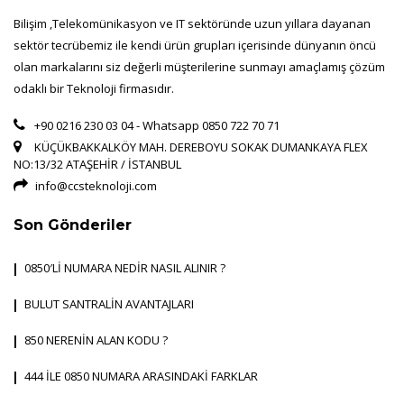
Bilişim ,Telekomünikasyon ve IT sektöründe uzun yıllara dayanan
sektör tecrübemiz ile kendi ürün grupları içerisinde dünyanın öncü
olan markalarını siz değerli müşterilerine sunmayı amaçlamış çözüm
odaklı bir Teknoloji firmasıdır.
+90 0216 230 03 04 - Whatsapp 0850 722 70 71
KÜÇÜKBAKKALKÖY MAH. DEREBOYU SOKAK DUMANKAYA FLEX
NO:13/32 ATAŞEHİR / İSTANBUL
info@ccsteknoloji.com
Son Gönderiler
0850′Lİ NUMARA NEDİR NASIL ALINIR ?
BULUT SANTRALİN AVANTAJLARI
850 NERENİN ALAN KODU ?
444 İLE 0850 NUMARA ARASINDAKİ FARKLAR