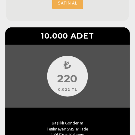
SATIN AL
10.000 ADET
₺
220
0,022 TL
Başlıklı Gönderim
İletilmeyen SMS ler iade
1 Yıl Süreli Kullanım