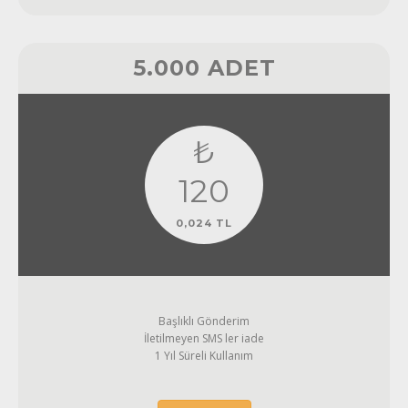
5.000 ADET
₺
120
0,024 TL
Başlıklı Gönderim
İletilmeyen SMS ler iade
1 Yıl Süreli Kullanım