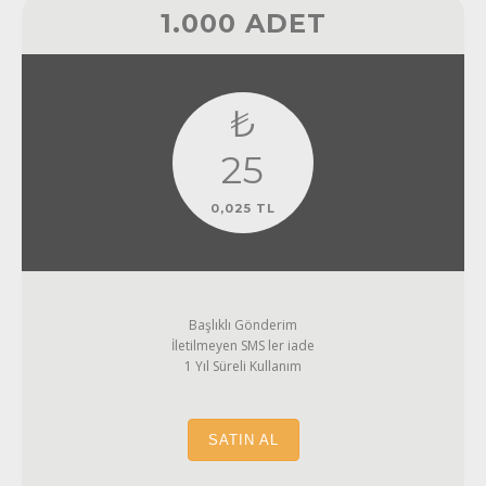
1.000 ADET
₺
25
0,025 TL
Başlıklı Gönderim
İletilmeyen SMS ler iade
1 Yıl Süreli Kullanım
SATIN AL