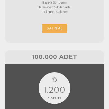
Başlıklı Gönderim
İletilmeyen SMS ler iade
1 Yıl Süreli Kullanım
SATIN AL
100.000 ADET
₺
1.200
0,012 TL