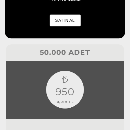
SATIN AL
50.000 ADET
₺
950
0,019 TL