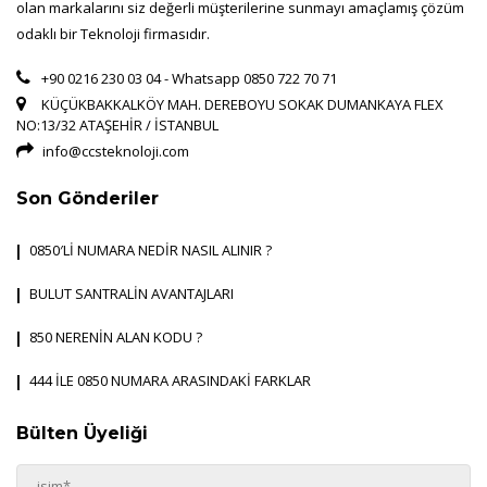
olan markalarını siz değerli müşterilerine sunmayı amaçlamış çözüm
odaklı bir Teknoloji firmasıdır.
+90 0216 230 03 04 - Whatsapp 0850 722 70 71
KÜÇÜKBAKKALKÖY MAH. DEREBOYU SOKAK DUMANKAYA FLEX
NO:13/32 ATAŞEHİR / İSTANBUL
info@ccsteknoloji.com
Son Gönderiler
0850′Lİ NUMARA NEDİR NASIL ALINIR ?
BULUT SANTRALİN AVANTAJLARI
850 NERENİN ALAN KODU ?
444 İLE 0850 NUMARA ARASINDAKİ FARKLAR
Bülten Üyeliği