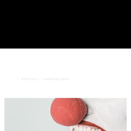
Marketing Ideas
SUBTITLE GOES HERE..
HOME
PORTFOLIO
MARKETING IDEAS