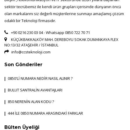
sektör tecrübemiz ile kendi ürün grupları içerisinde dünyanın öncü
olan markalarını siz değerli müşterilerine sunmayı amaçlamış çözüm
odaklı bir Teknoloji firmasıdır.
+90 0216 230 03 04 - Whatsapp 0850 722 70 71
KÜÇÜKBAKKALKÖY MAH. DEREBOYU SOKAK DUMANKAYA FLEX
NO:13/32 ATAŞEHİR / İSTANBUL
info@ccsteknoloji.com
Son Gönderiler
0850′Lİ NUMARA NEDİR NASIL ALINIR ?
BULUT SANTRALİN AVANTAJLARI
850 NERENİN ALAN KODU ?
444 İLE 0850 NUMARA ARASINDAKİ FARKLAR
Bülten Üyeliği