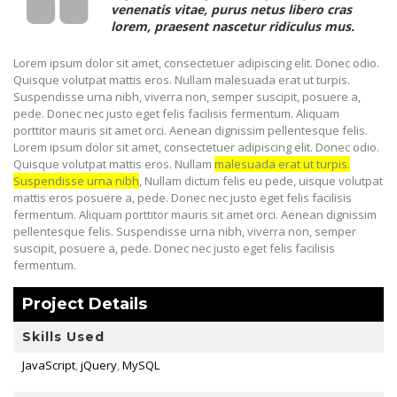
venenatis vitae, purus netus libero cras
lorem, praesent nascetur ridiculus mus.
Lorem ipsum dolor sit amet, consectetuer adipiscing elit. Donec odio.
Quisque volutpat mattis eros. Nullam malesuada erat ut turpis.
Suspendisse urna nibh, viverra non, semper suscipit, posuere a,
pede. Donec nec justo eget felis facilisis fermentum. Aliquam
porttitor mauris sit amet orci. Aenean dignissim pellentesque felis.
Lorem ipsum dolor sit amet, consectetuer adipiscing elit. Donec odio.
Quisque volutpat mattis eros. Nullam
malesuada erat ut turpis.
Suspendisse urna nibh
, Nullam dictum felis eu pede, uisque volutpat
mattis eros posuere a, pede. Donec nec justo eget felis facilisis
fermentum. Aliquam porttitor mauris sit amet orci. Aenean dignissim
pellentesque felis. Suspendisse urna nibh, viverra non, semper
suscipit, posuere a, pede. Donec nec justo eget felis facilisis
fermentum.
Project Details
Skills Used
JavaScript
,
jQuery
,
MySQL