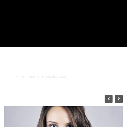
Marketing Ideas
SUBTITLE GOES HERE..
HOME
PORTFOLIO
MARKETING IDEAS