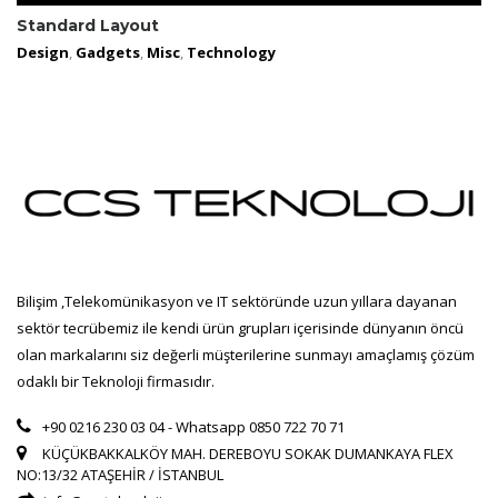
Standard Layout
Design
,
Gadgets
,
Misc
,
Technology
Bilişim ,Telekomünikasyon ve IT sektöründe uzun yıllara dayanan
sektör tecrübemiz ile kendi ürün grupları içerisinde dünyanın öncü
olan markalarını siz değerli müşterilerine sunmayı amaçlamış çözüm
odaklı bir Teknoloji firmasıdır.
+90 0216 230 03 04 - Whatsapp 0850 722 70 71
KÜÇÜKBAKKALKÖY MAH. DEREBOYU SOKAK DUMANKAYA FLEX
NO:13/32 ATAŞEHİR / İSTANBUL