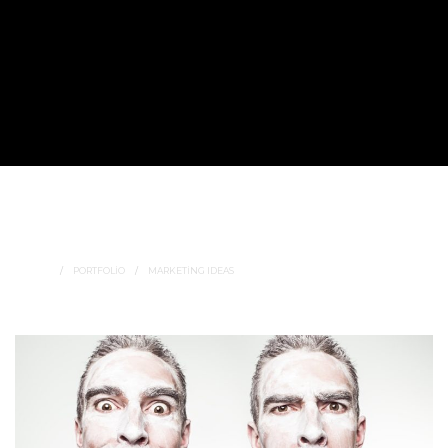
Marketing Ideas
SUBTITLE GOES HERE..
HOME
PORTFOLIO
MARKETING IDEAS