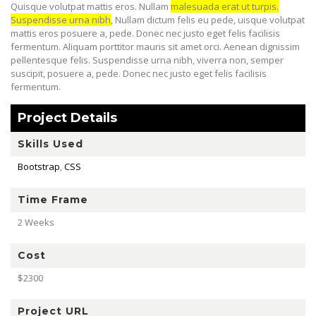
Quisque volutpat mattis eros. Nullam
malesuada erat ut turpis.
Suspendisse urna nibh
, Nullam dictum felis eu pede, uisque volutpat
mattis eros posuere a, pede. Donec nec justo eget felis facilisis
fermentum. Aliquam porttitor mauris sit amet orci. Aenean dignissim
pellentesque felis. Suspendisse urna nibh, viverra non, semper
suscipit, posuere a, pede. Donec nec justo eget felis facilisis
fermentum.
Project Details
Skills Used
Bootstrap
,
CSS
Time Frame
2 Weeks
Cost
$2300
Project URL